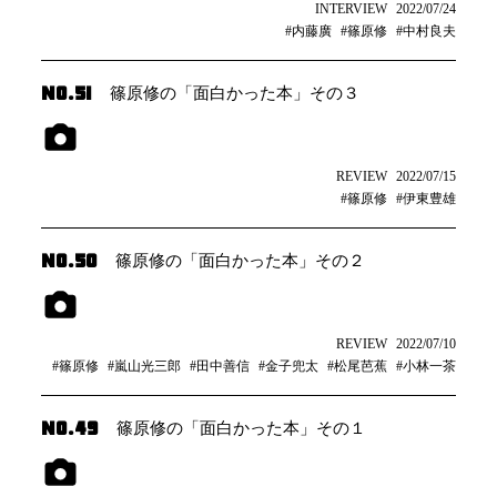
INTERVIEW
2022/07/24
#内藤廣
#篠原修
#中村良夫
NO.51
篠原修の「面白かった本」その３
REVIEW
2022/07/15
#篠原修
#伊東豊雄
NO.50
篠原修の「面白かった本」その２
REVIEW
2022/07/10
#篠原修
#嵐山光三郎
#田中善信
#金子兜太
#松尾芭蕉
#小林一茶
NO.49
篠原修の「面白かった本」その１