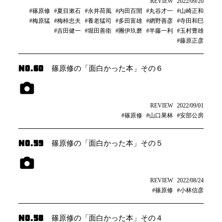
REVIEW
2022/09/20
#篠原修
#夏目漱石
#永井荷風
#内田百閒
#丸谷才一
#山崎正和
#梅原猛
#梅棹忠夫
#養老猛司
#多田富雄
#網野善彦
#寺田和巳
#吉田健一
#堀田善衛
#團伊玖磨
#半藤一利
#玉村豊雄
#藤原正彦
NO.60
篠原修の「面白かった本」その６
REVIEW
2022/09/01
#篠原修
#山口果林
#安部公房
NO.59
篠原修の「面白かった本」その５
REVIEW
2022/08/24
#篠原修
#小林信彦
NO.58
篠原修の「面白かった本」その４