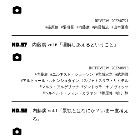
REVIEW
2022/07/21
#篠原修
#隈研吾
#内藤廣
#南雲勝志
#山本夏彦
NO.57
内藤廣 vol.6『理解しあえるということ』
INTERVIEW
2022/08/13
#内藤廣
#エルネスト・ショーソン
#岩城宏之
#武満徹
#アルトゥール・ルビンシュタイン
#スヴャトスラフ・リヒテル
#マルタ・アルゲリッチ
#グンドゥラ・ヤノヴィッツ
#ヘルベルト・フォン・カラヤン
#篠原修
#白川静
NO.52
内藤廣 vol.1『景観とはなにか？いま一度考え
る』