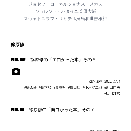
ジョセフ・コーネル
ジョナス・メカス
ジョルジュ・バタイユ
菅原大輔
スヴャトスラフ・リヒテル
妹島和世
曽根裕
篠原修
NO.62
篠原修の「面白かった本」その８
REVIEW
2022/11/04
#篠原修
#橋本忍
#黒澤明
#貴田庄
#小津安二郎
#新田匡央
#山田洋次
NO.61
篠原修の「面白かった本」その７