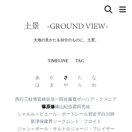
土景 -GROUND VIEW-
大地の見かたを自分のものに、土景。
TIMELINE
TAG
あ
か
さ
た
な
は
ま
や
ら
わ
西行
三枝博音
崎谷浩一郎
佐藤寛
ザハリア・クズニア
篠原修
篠山紀信
霜田亮祐
シャルル＝ピエール・ボードレール
習近平
白川静
新津保建秀
ジークムント・フロイト
ジャン＝ポール・サルトル
ジョージ・フレイザー