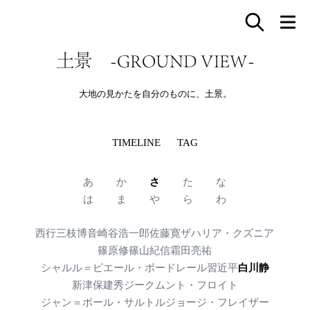
土景 -GROUND VIEW-
大地の見かたを自分のものに、土景。
TIMELINE
TAG
あ
か
さ
た
な
は
ま
や
ら
わ
西行
三枝博音
崎谷浩一郎
佐藤寛
ザハリア・クズニア
篠原修
篠山紀信
霜田亮祐
シャルル＝ピエール・ボードレール
習近平
白川静
新津保建秀
ジークムント・フロイト
ジャン＝ポール・サルトル
ジョージ・フレイザー