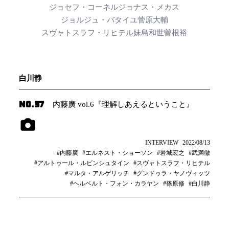
ジョセフ・コーネル
ジョナス・メカス
ジョルジュ・バタイユ
菅原大輔
スヴャトスラフ・リヒテル
妹島和世
曽根裕
白川静
NO.57
内藤廣 vol.6『理解しあえるということ』
INTERVIEW
2022/08/13
#内藤廣
#エルネスト・ショーソン
#岩城宏之
#武満徹
#アルトゥール・ルビンシュタイン
#スヴャトスラフ・リヒテル
#マルタ・アルゲリッチ
#グンドゥラ・ヤノヴィッツ
#ヘルベルト・フォン・カラヤン
#篠原修
#白川静