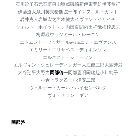
石川幹子
石元泰博
泉山塁威
磯崎新
伊東豊雄
伊藤恭行
伊藤遼太
糸川英夫
猪熊弦一郎
イマヌエル・カント
岩井克人
岩城宏之
岩本健太
イヴァン・イリイチ
ウォルト・ホイットマン
内田百閒
内田祥哉
梅棹忠夫
梅原猛
ウラジミール・レーニン
エトムント・フッサール
evala
エミ・エヴァンス
エミリー・エリザベス・ディキンソン
エルネスト・ショーソン
エルヴィン・シュレーディンガー
大江健三郎
大島芳彦
大谷翔平
大野力
岡部啓一
岡部憲明
岡瑞起
小川純子
小倉ヒラク
乙一
小津安二郎
ヴェルナー・カール・ハイゼンベルグ
ヴォ・チョン・ギア
岡部啓一