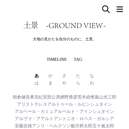
土景 -GROUND VIEW-
大地の見かたを自分のものに、土景。
TIMELINE
TAG
あ
か
さ
た
な
は
ま
や
ら
わ
朝倉健吾
東浩紀
安部公房
網野善彦
荒木経惟
嵐山光三郎
アリストテレス
アルトゥール・ルビンシュタイン
アルベール・カミュ
アルベルト・アインシュタイン
アルヴァ・アアルト
アントニオ・ロペス・ガルシア
安藤忠雄
アンリ・ベルクソン
飯沢耕太郎
五十嵐太郎