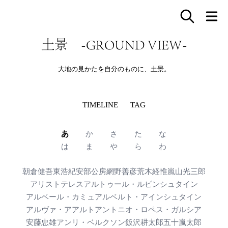
土景 -GROUND VIEW-
大地の見かたを自分のものに、土景。
TIMELINE
TAG
あ
か
さ
た
な
は
ま
や
ら
わ
朝倉健吾
東浩紀
安部公房
網野善彦
荒木経惟
嵐山光三郎
アリストテレス
アルトゥール・ルビンシュタイン
アルベール・カミュ
アルベルト・アインシュタイン
アルヴァ・アアルト
アントニオ・ロペス・ガルシア
安藤忠雄
アンリ・ベルクソン
飯沢耕太郎
五十嵐太郎