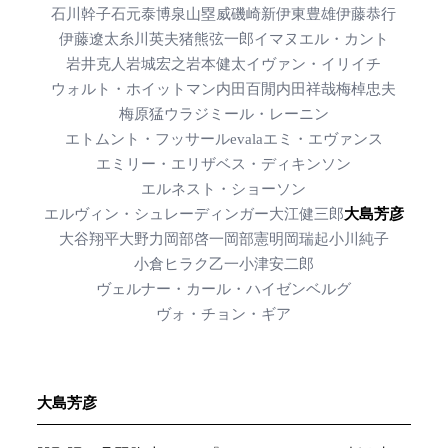
石川幹子
石元泰博
泉山塁威
磯崎新
伊東豊雄
伊藤恭行
伊藤遼太
糸川英夫
猪熊弦一郎
イマヌエル・カント
岩井克人
岩城宏之
岩本健太
イヴァン・イリイチ
ウォルト・ホイットマン
内田百閒
内田祥哉
梅棹忠夫
梅原猛
ウラジミール・レーニン
エトムント・フッサール
evala
エミ・エヴァンス
エミリー・エリザベス・ディキンソン
エルネスト・ショーソン
エルヴィン・シュレーディンガー
大江健三郎
大島芳彦
大谷翔平
大野力
岡部啓一
岡部憲明
岡瑞起
小川純子
小倉ヒラク
乙一
小津安二郎
ヴェルナー・カール・ハイゼンベルグ
ヴォ・チョン・ギア
大島芳彦