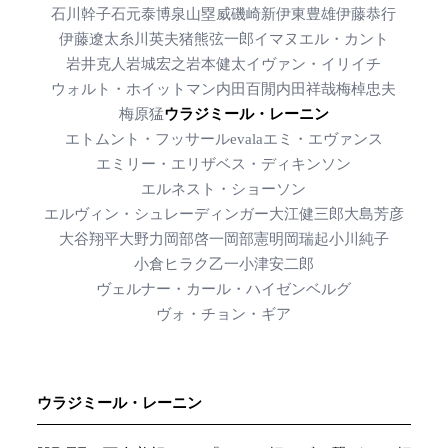
石川幹子
石元泰博
泉山塁威
磯崎新
伊東豊雄
伊藤恭行
伊藤遼太
糸川英夫
猪熊弦一郎
イマヌエル・カント
岩井克人
岩城宏之
岩本健太
イヴァン・イリイチ
ウォルト・ホイットマン
内田百閒
内田祥哉
梅棹忠夫
梅原猛
ウラジミール・レーニン
エトムント・フッサール
evala
エミ・エヴァンス
エミリー・エリザベス・ディキンソン
エルネスト・ショーソン
エルヴィン・シュレーディンガー
大江健三郎
大島芳彦
大谷翔平
大野力
岡部啓一
岡部憲明
岡瑞起
小川純子
小倉ヒラク
乙一
小津安二郎
ヴェルナー・カール・ハイゼンベルグ
ヴォ・チョン・ギア
ウラジミール・レーニン