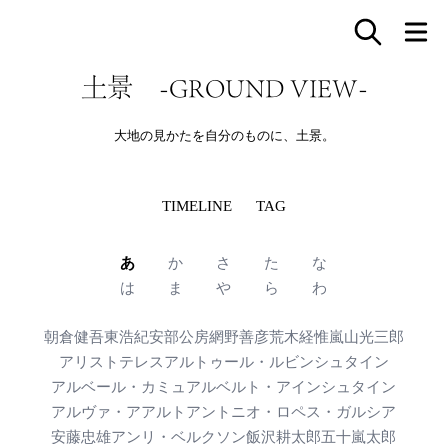
土景 -GROUND VIEW-
大地の見かたを自分のものに、土景。
TIMELINE
TAG
あ
か
さ
た
な
は
ま
や
ら
わ
朝倉健吾
東浩紀
安部公房
網野善彦
荒木経惟
嵐山光三郎
アリストテレス
アルトゥール・ルビンシュタイン
アルベール・カミュ
アルベルト・アインシュタイン
アルヴァ・アアルト
アントニオ・ロペス・ガルシア
安藤忠雄
アンリ・ベルクソン
飯沢耕太郎
五十嵐太郎