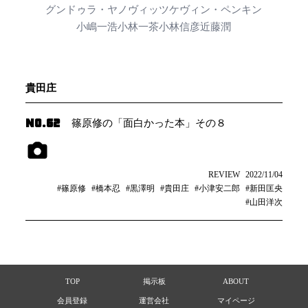
グンドゥラ・ヤノヴィッツ
ケヴィン・ペンキン
小嶋一浩
小林一茶
小林信彦
近藤潤
貴田庄
NO.62
篠原修の「面白かった本」その８
REVIEW
2022/11/04
#篠原修
#橋本忍
#黒澤明
#貴田庄
#小津安二郎
#新田匡央
#山田洋次
TOP
掲示板
ABOUT
会員登録
運営会社
マイページ