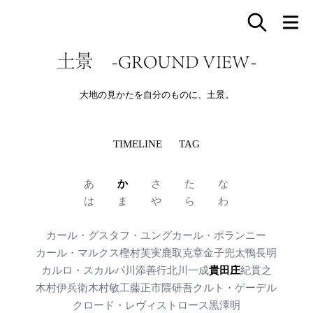
土景 -GROUND VIEW-
大地の見かたを自分のものに、土景。
TIMELINE
TAG
あ
か
さ
た
な
は
ま
や
ら
わ
カール・グスタフ・ユング
カール・ポランニー
カール・マルクス
樫村芙実
鹿取克章
金子兜太
鴨長明
カルロ・スカルパ
川添善行
北川一成
貴田庄
紀貫之
木村伊兵衛
木村敏
工藤正市
隈研吾
クルト・ゲーデル
クロード・レヴィストロース
黒澤明