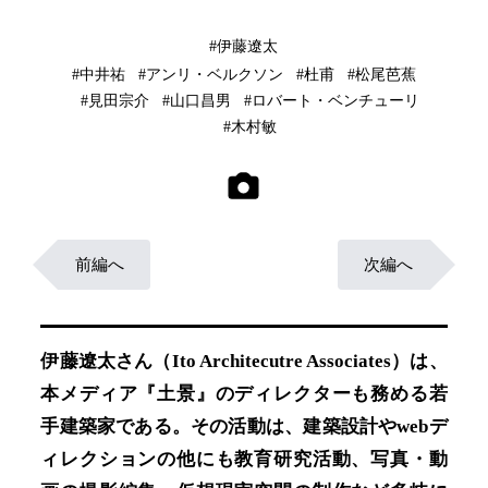
#伊藤遼太
#中井祐
#アンリ・ベルクソン
#杜甫
#松尾芭蕉
#見田宗介
#山口昌男
#ロバート・ベンチューリ
#木村敏
前編へ
次編へ
伊藤遼太さん（Ito Architecutre Associates）は、
本メディア『土景』のディレクターも務める若
手建築家である。その活動は、建築設計やwebデ
ィレクションの他にも教育研究活動、写真・動