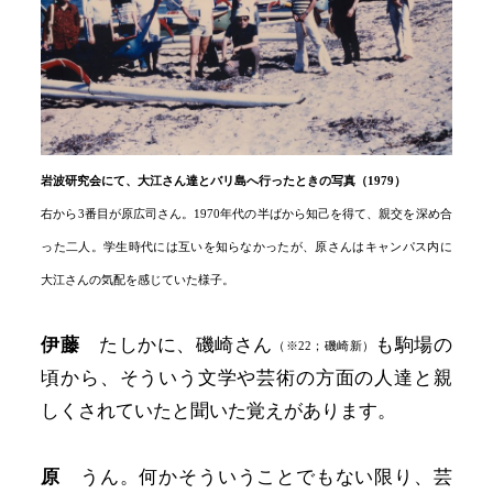
岩波研究会にて、大江さん達とバリ島へ行ったときの写真（1979）
右から3番目が原広司さん。1970年代の半ばから知己を得て、親交を深め合
った二人。学生時代には互いを知らなかったが、原さんはキャンパス内に
大江さんの気配を感じていた様子。
伊藤
たしかに、磯崎さん
も駒場の
（※22；磯崎新）
頃から、そういう文学や芸術の方面の人達と親
しくされていたと聞いた覚えがあります。
原
うん。何かそういうことでもない限り、芸