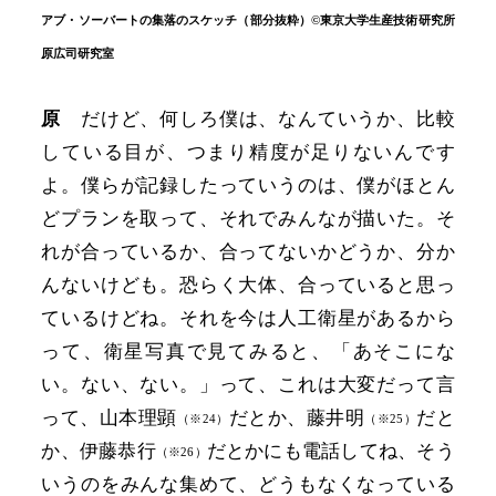
アブ・ソーバートの集落のスケッチ（部分抜粋）©東京大学生産技術研究所
原広司研究室
原
だけど、何しろ僕は、なんていうか、比較
している目が、つまり精度が足りないんです
よ。僕らが記録したっていうのは、僕がほとん
どプランを取って、それでみんなが描いた。そ
れが合っているか、合ってないかどうか、分か
んないけども。恐らく大体、合っていると思っ
ているけどね。それを今は人工衛星があるから
って、衛星写真で見てみると、「あそこにな
い。ない、ない。」って、これは大変だって言
って、山本理顕
だとか、藤井明
だと
（※24）
（※25）
か、伊藤恭行
だとかにも電話してね、そう
（※26）
いうのをみんな集めて、どうもなくなっている