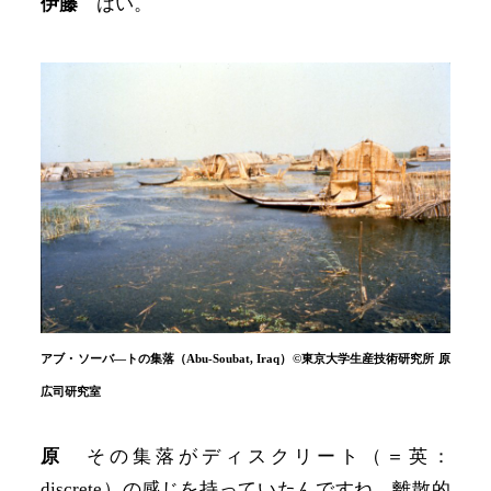
伊藤
はい。
アブ・ソーバ―トの集落（Abu-Soubat, Iraq）©東京大学生産技術研究所 原
広司研究室
原
その集落がディスクリート（＝英：
discrete）の感じを持っていたんですね。離散的