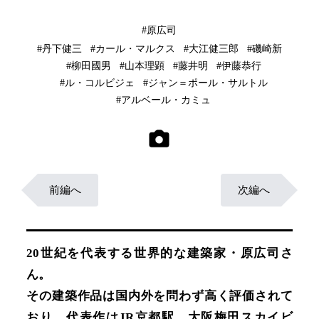
#原広司
#丹下健三
#カール・マルクス
#大江健三郎
#磯崎新
#柳田國男
#山本理顕
#藤井明
#伊藤恭行
#ル・コルビジェ
#ジャン＝ポール・サルトル
#アルベール・カミュ
前編へ
次編へ
20世紀を代表する世界的な建築家・原広司さ
ん。
その建築作品は国内外を問わず高く評価されて
おり、代表作はJR京都駅、大阪梅田スカイビ